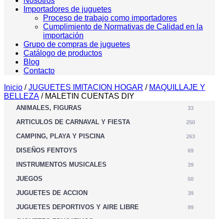
Nosotros
Importadores de juguetes
Proceso de trabajo como importadores
Cumplimiento de Normativas de Calidad en la
importación
Grupo de compras de juguetes
Catálogo de productos
Blog
Contacto
Inicio
/
JUGUETES IMITACION HOGAR
/
MAQUILLAJE Y
BELLEZA
/ MALETIN CUENTAS DIY
ANIMALES, FIGURAS
33
ARTICULOS DE CARNAVAL Y FIESTA
250
CAMPING, PLAYA Y PISCINA
263
DISEÑOS FENTOYS
69
INSTRUMENTOS MUSICALES
39
JUEGOS
50
JUGUETES DE ACCION
39
JUGUETES DEPORTIVOS Y AIRE LIBRE
99