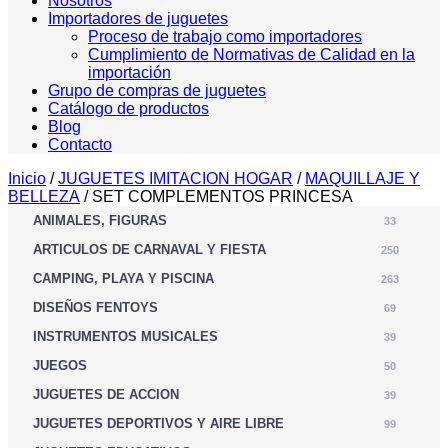
Nosotros
Importadores de juguetes
Proceso de trabajo como importadores
Cumplimiento de Normativas de Calidad en la
importación
Grupo de compras de juguetes
Catálogo de productos
Blog
Contacto
Inicio
/
JUGUETES IMITACION HOGAR
/
MAQUILLAJE Y
BELLEZA
/ SET COMPLEMENTOS PRINCESA
ANIMALES, FIGURAS
33
ARTICULOS DE CARNAVAL Y FIESTA
250
CAMPING, PLAYA Y PISCINA
263
DISEÑOS FENTOYS
69
INSTRUMENTOS MUSICALES
39
JUEGOS
50
JUGUETES DE ACCION
39
JUGUETES DEPORTIVOS Y AIRE LIBRE
99