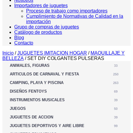
Nosotros
Importadores de juguetes
Proceso de trabajo como importadores
Cumplimiento de Normativas de Calidad en la
importación
Grupo de compras de juguetes
Catálogo de productos
Blog
Contacto
Inicio
/
JUGUETES IMITACION HOGAR
/
MAQUILLAJE Y
BELLEZA
/ SET DIY COLGANTES PULSERAS
ANIMALES, FIGURAS
33
ARTICULOS DE CARNAVAL Y FIESTA
250
CAMPING, PLAYA Y PISCINA
263
DISEÑOS FENTOYS
69
INSTRUMENTOS MUSICALES
39
JUEGOS
50
JUGUETES DE ACCION
39
JUGUETES DEPORTIVOS Y AIRE LIBRE
99