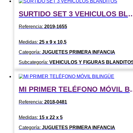
SURTIDO SET 3 VEHICULOS
Referencia:
2019-1655
Medidas:
25 x 9 x 10,5
Categoría:
JUGUETES PRIMERA INFANCIA
Subcategoría:
VEHICULOS Y FIGURAS BLANDITO
MI PRIMER TELÉF
Referencia:
2018-0481
Medidas:
15 x 22 x 5
Categoría:
JUGUETES PRIMERA INFANCIA