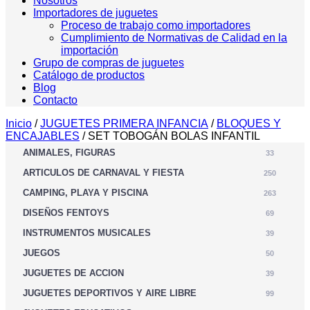
Nosotros
Importadores de juguetes
Proceso de trabajo como importadores
Cumplimiento de Normativas de Calidad en la
importación
Grupo de compras de juguetes
Catálogo de productos
Blog
Contacto
Inicio
/
JUGUETES PRIMERA INFANCIA
/
BLOQUES Y
ENCAJABLES
/ SET TOBOGÁN BOLAS INFANTIL
ANIMALES, FIGURAS
33
ARTICULOS DE CARNAVAL Y FIESTA
250
CAMPING, PLAYA Y PISCINA
263
DISEÑOS FENTOYS
69
INSTRUMENTOS MUSICALES
39
JUEGOS
50
JUGUETES DE ACCION
39
JUGUETES DEPORTIVOS Y AIRE LIBRE
99