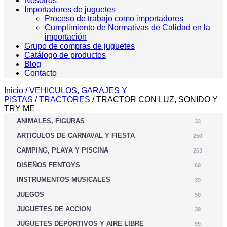
Nosotros
Importadores de juguetes
Proceso de trabajo como importadores
Cumplimiento de Normativas de Calidad en la
importación
Grupo de compras de juguetes
Catálogo de productos
Blog
Contacto
Inicio
/
VEHICULOS, GARAJES Y
PISTAS
/
TRACTORES
/ TRACTOR CON LUZ, SONIDO Y
TRY ME
ANIMALES, FIGURAS
33
ARTICULOS DE CARNAVAL Y FIESTA
250
CAMPING, PLAYA Y PISCINA
263
DISEÑOS FENTOYS
69
INSTRUMENTOS MUSICALES
39
JUEGOS
50
JUGUETES DE ACCION
39
JUGUETES DEPORTIVOS Y AIRE LIBRE
99