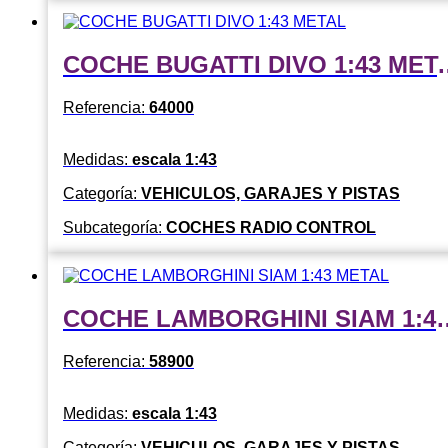
COCHE BUGATTI
Referencia:
64000
Medidas:
escala 1:43
Categoría:
VEHICULOS, GARAJES Y PISTAS
Subcategoría:
COCHES RADIO CONTROL
COCHE LAMBORGHIN
Referencia:
58900
Medidas:
escala 1:43
Categoría:
VEHICULOS, GARAJES Y PISTAS