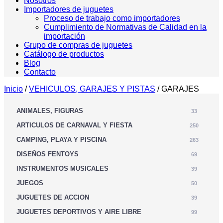
Nosotros
Importadores de juguetes
Proceso de trabajo como importadores
Cumplimiento de Normativas de Calidad en la
importación
Grupo de compras de juguetes
Catálogo de productos
Blog
Contacto
Inicio
/
VEHICULOS, GARAJES Y PISTAS
/ GARAJES
ANIMALES, FIGURAS
33
ARTICULOS DE CARNAVAL Y FIESTA
250
CAMPING, PLAYA Y PISCINA
263
DISEÑOS FENTOYS
69
INSTRUMENTOS MUSICALES
39
JUEGOS
50
JUGUETES DE ACCION
39
JUGUETES DEPORTIVOS Y AIRE LIBRE
99