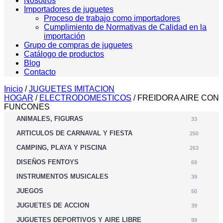
Nosotros
Importadores de juguetes
Proceso de trabajo como importadores
Cumplimiento de Normativas de Calidad en la
importación
Grupo de compras de juguetes
Catálogo de productos
Blog
Contacto
Inicio
/
JUGUETES IMITACION
HOGAR
/
ELECTRODOMESTICOS
/ FREIDORA AIRE CON
FUNCONES
ANIMALES, FIGURAS
33
ARTICULOS DE CARNAVAL Y FIESTA
250
CAMPING, PLAYA Y PISCINA
263
DISEÑOS FENTOYS
69
INSTRUMENTOS MUSICALES
39
JUEGOS
50
JUGUETES DE ACCION
39
JUGUETES DEPORTIVOS Y AIRE LIBRE
99