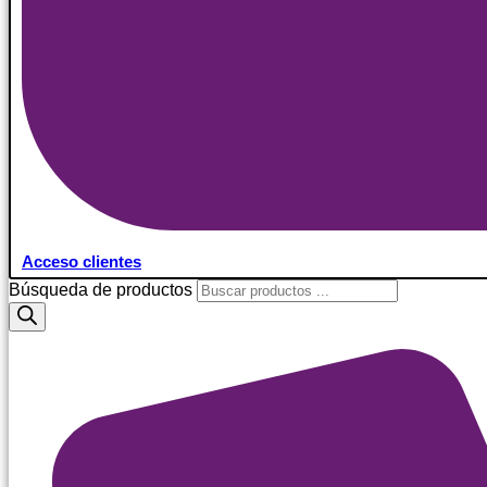
Acceso clientes
Búsqueda de productos