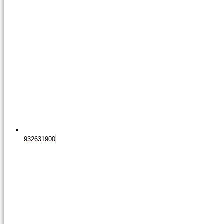
932631900