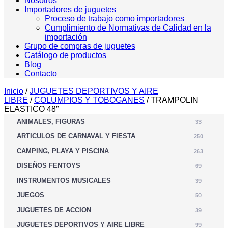
Nosotros
Importadores de juguetes
Proceso de trabajo como importadores
Cumplimiento de Normativas de Calidad en la
importación
Grupo de compras de juguetes
Catálogo de productos
Blog
Contacto
Inicio
/
JUGUETES DEPORTIVOS Y AIRE
LIBRE
/
COLUMPIOS Y TOBOGANES
/ TRAMPOLIN
ELASTICO 48″
ANIMALES, FIGURAS
33
ARTICULOS DE CARNAVAL Y FIESTA
250
CAMPING, PLAYA Y PISCINA
263
DISEÑOS FENTOYS
69
INSTRUMENTOS MUSICALES
39
JUEGOS
50
JUGUETES DE ACCION
39
JUGUETES DEPORTIVOS Y AIRE LIBRE
99